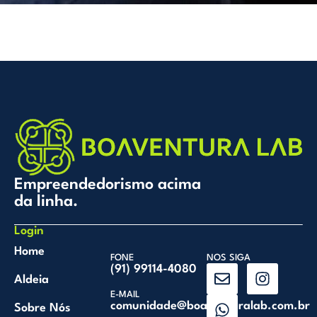
Empreendedorismo acima
da linha.
Login
Home
FONE
NOS SIGA
(91) 99114-4080
Aldeia
E-MAIL
comunidade@boaventuralab.com.br
Sobre Nós