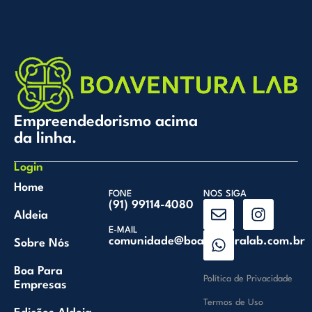
Empreendedorismo acima
da linha.
Login
Home
FONE
NOS SIGA
(91) 99114-4080
Aldeia
E-MAIL
comunidade@boaventuralab.com.br
Sobre Nós
Boa Para
Política de Privacidade
Empresas
Termos de Uso